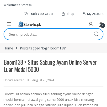
1vin
mosbet
pin up az
lucky jet
Skip to navigation
Skip to content
Welcome to Store4u
Track Your Order
Shop
My Account
0
Search for:
Home
Posts tagged “login boom138”
Boom138 > Situs Sabung Ayam Online Server
Luar Modal 5000
Uncategorized
August 26, 2024
Boom138 adalah sebuah situs sabung ayam online dengan
modal bermain di awal yang cuma 5000 untuk bisa menang
hadiah dari puluhan hingga ratusan juta rupiah. Oleh karena itu